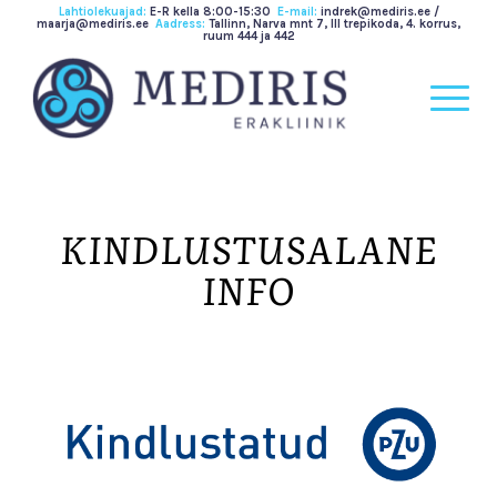
Lahtiolekuajad:
E-R kella 8:00-15:30
E-mail:
indrek@mediris.ee /
maarja@mediris.ee
Aadress:
Tallinn, Narva mnt 7, III trepikoda, 4. korrus,
ruum 444 ja 442
KINDLUSTUSALANE
INFO