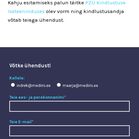
Kahju esitamiseks palun täitke
PZU Kindlustuse
Iseteeninduses
olev vorm ning kindlustusandja
võtab teiega ühendust.
Võtke ühendust!
Kellele:
indrek@mediris.ee
maarja@mediris.ee
Teie ees- ja perekonnanimi*
Teie E-mail*