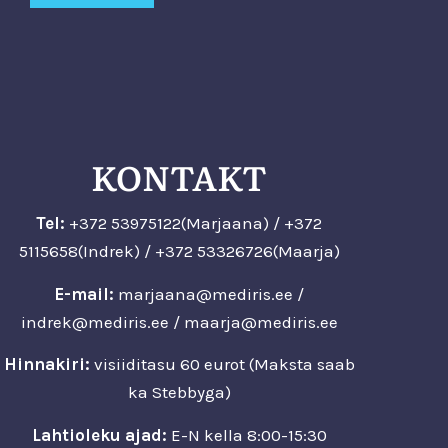
KONTAKT
Tel:
+372 53975122(Marjaana) / +372
5115658(Indrek) / +372 53326726(Maarja)
E-mail:
marjaana@mediris.ee /
indrek@mediris.ee / maarja@mediris.ee
Hinnakiri:
visiiditasu 60 eurot (Maksta saab
ka Stebbyga)
Lahtioleku ajad:
E-N kella 8:00-15:30